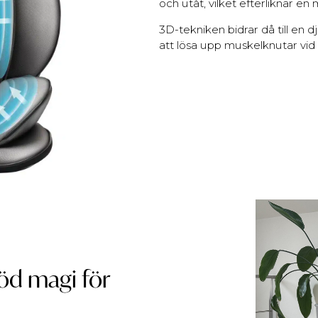
och utåt, vilket efterliknar 
3D-tekniken bidrar då till en
att lösa upp muskelknutar vid
öd magi för