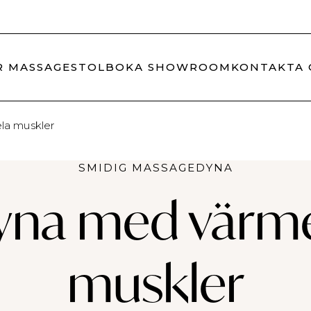
e service
Trygg leverantör sedan 2008
R MASSAGESTOL
BOKA S​HOWROOM
KONTAKTA 
la muskler
SMIDIG MASSAGEDYNA
na med värme
muskler