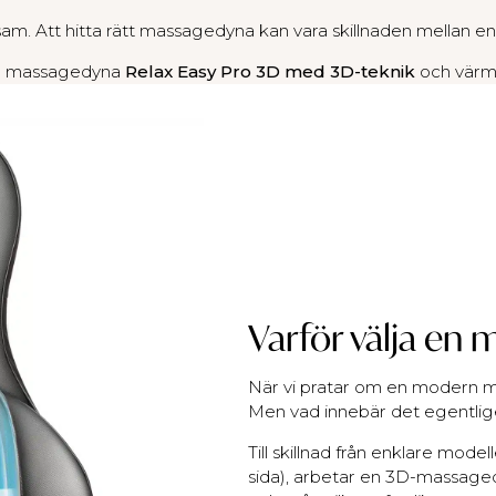
nsam. Att hitta rätt massagedyna kan vara skillnaden mella
de massagedyna
Relax Easy Pro 3D med 3D-teknik
och värme
Varför välja e
När vi pratar om en modern m
Men vad innebär det egentli
Till skillnad från enklare model
sida), arbetar en 3D-massaged