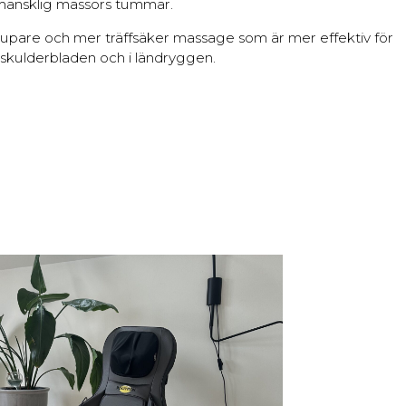
en mänsklig massörs tummar.
 djupare och mer träffsäker massage som är mer effektiv för
 skulderbladen och i ländryggen.