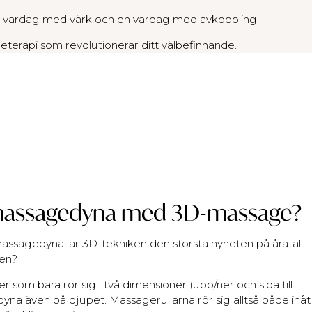
n en vardag med värk och en vardag med avkoppling.
terapi som revolutionerar ditt välbefinnande.
n massagedyna med 3D-massage?
assagedyna, är 3D-tekniken den största nyheten på åratal.
gen?
ler som bara rör sig i två dimensioner (upp/ner och sida till
yna även på djupet. Massagerullarna rör sig alltså både inåt