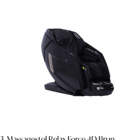
3. Massagestol Relax Force 4D Brun