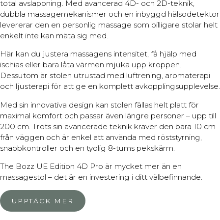
total avslappning. Med avancerad 4D- och 2D-teknik,
dubbla massagemekanismer och en inbyggd hälsodetektor
levererar den en personlig massage som billigare stolar helt
enkelt inte kan mäta sig med.
Här kan du justera massagens intensitet, få hjälp med
ischias eller bara låta värmen mjuka upp kroppen.
Dessutom är stolen utrustad med luftrening, aromaterapi
och ljusterapi för att ge en komplett avkopplingsupplevelse.
Med sin innovativa design kan stolen fällas helt platt för
maximal komfort och passar även längre personer – upp till
200 cm. Trots sin avancerade teknik kräver den bara 10 cm
från väggen och är enkel att använda med röststyrning,
snabbkontroller och en tydlig 8-tums pekskärm.
The Bozz UE Edition 4D Pro är mycket mer än en
massagestol – det är en investering i ditt välbefinnande.
UPPTÄCK MER