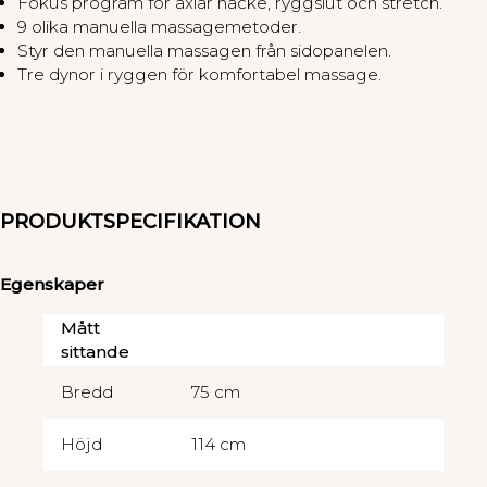
Fokus program för axlar nacke, ryggslut och stretch.
9 olika manuella massagemetoder.
Styr den manuella massagen från sidopanelen.
Tre dynor i ryggen för komfortabel massage.
PRODUKTSPECIFIKATION
Egenskaper
Mått
sittande
Bredd
75 cm
Höjd
114 cm