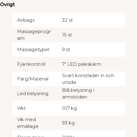
Övrigt
Airbags
32 st
Massageprogr
15 st
am
Massagetyper
9 st
Fjärrkontroll
7″ LED pekskärm
Svart konstläder in och
Färg/Material
utsida
Blå belysning i
Led belysning
armstöden
Vikt
107 kg
Vik med
93 kg
emallage